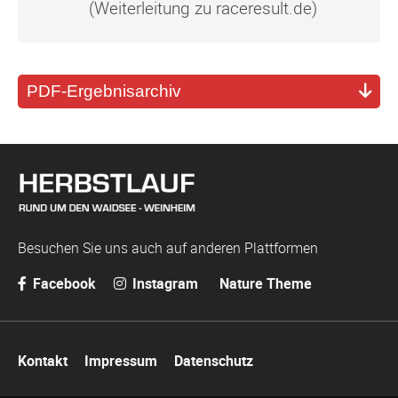
(Weiterleitung zu raceresult.de)
PDF-Ergebnisarchiv
Besuchen Sie uns auch auf anderen Plattformen
Facebook
Instagram
Nature Theme
Navigation
Kontakt
Impressum
Datenschutz
überspringen