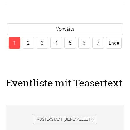
Vorwärts
1
2
3
4
5
6
7
Ende
Eventliste mit Teasertext
MUSTERSTADT
(
BIENENALLEE 17
)