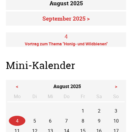
August 2025
September 2025 >
4
Vortrag zum Thema "Honig- und Wildbienen"
Mini-Kalender
<
August 2025
>
Mo
Di
Mi
Do
Fr
Sa
So
ntag
enstag
ttwoch
nnerstag
eitag
mstag
nntag
1
2
3
4
5
6
7
8
9
10
11
12
13
14
15
16
17