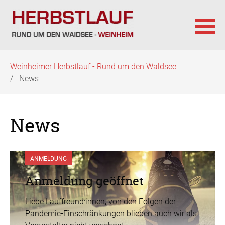
Navigation
Weinheimer Herbstlauf - Rund um den Waldsee
überspringen
News
News
ANMELDUNG
Anmeldung geöffnet
Liebe Lauffreund:innen, von den Folgen der
Pandemie-Einschränkungen blieben auch wir als