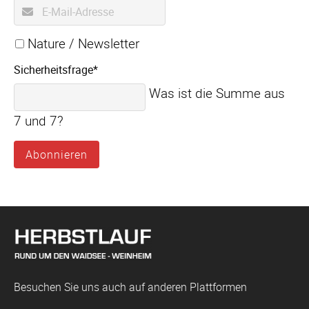
E-
Mail-
Adresse
Verteiler
Nature / Newsletter
Pflichtfeld
Sicherheitsfrage
*
Was ist die Summe aus
7 und 7?
Abonnieren
Besuchen Sie uns auch auf anderen Plattformen